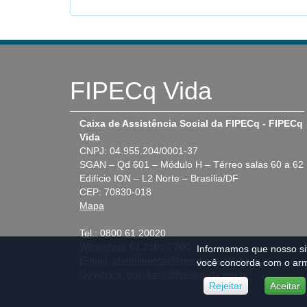
FIPECq Vida
Caixa de Assistência Social da FIPECq - FIPECq
Vida
CNPJ: 04.955.204/0001-37
SGAN – Qd 601 – Módulo H – Térreo salas 60 a 62
Edifício ION – L2 Norte – Brasília/DF
CEP: 70830-018
Mapa
Tel.:
0800 61 20020
WhatsApp:
61 2101-7200
Informamos que nosso sit
E-mail:
atendimento@fipecqvida.org.br
você concorda com o arm
Ouvidoria:
ouvidoria@fipecqvida.org.br
Rejeitar
Aceitar