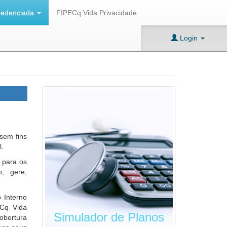
redenciada
FIPECq Vida Privacidade
Login
sem fins
l.
 para os
o, gere,
.
 Interno
ECq Vida
Simulador de Planos
obertura