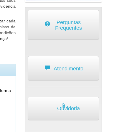
aos seus
vidência
zar cada
Perguntas
misso da
Frequentes
ondições
ança!
Atendimento
 forma
Ouvidoria