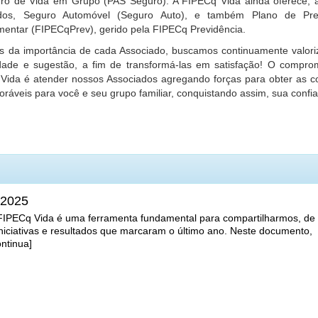
ro de Vida em Grupo (PAS Seguro). A FIPECq Vida ainda oferece, 
dos, Seguro Automóvel (Seguro Auto), e também Plano de Pre
entar (FIPECqPrev), gerido pela FIPECq Previdência.
 da importância de cada Associado, buscamos continuamente valori
dade e sugestão, a fim de transformá-las em satisfação! O compro
Vida é atender nossos Associados agregando forças para obter as c
oráveis para você e seu grupo familiar, conquistando assim, sua confi
 2025
 FIPECq Vida é uma ferramenta fundamental para compartilharmos, de
iniciativas e resultados que marcaram o último ano. Neste documento,
ontinua]