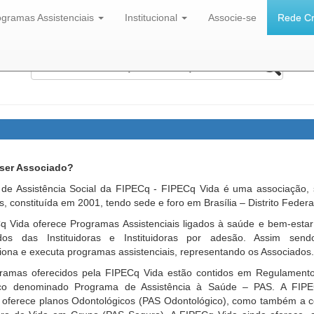
ogramas Assistenciais
Institucional
Associe-se
Rede C
Hidden
label
ser Associado?
 de Assistência Social da FIPECq - FIPECq Vida é uma associação, 
os, constituída em 2001, tendo sede e foro em Brasília – Distrito Federa
q Vida oferece Programas Assistenciais ligados à saúde e bem-estar
dos das Instituidoras e Instituidoras por adesão. Assim send
iona e executa programas assistenciais, representando os Associados
ramas oferecidos pela FIPECq Vida estão contidos em Regulamento
ico denominado Programa de Assistência à Saúde – PAS. A FIP
oferece planos Odontológicos (PAS Odontológico), como também a c