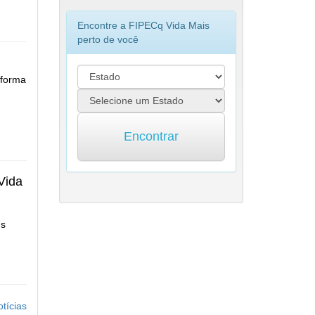
Encontre a FIPECq Vida Mais
perto de você
 forma
Encontrar
Vida
us
tícias