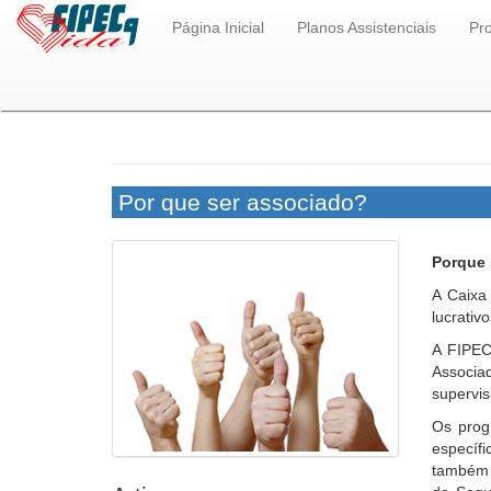
Página Inicial
Planos Assistenciais
Pr
Por que ser associado?
Porque 
A Caixa
lucrativ
A FIPEC
Associa
supervis
Os prog
específ
também 