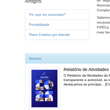
Artigos
de Segu
Associa
Complem
Por que ser associado?
Sabemos
necessi
Portabilidade
FIPECq 
mais fav
Plano Coletivo por Adesão
Notícias
Relatório de Atividades
O Relatório de Atividades da
transparente e acessível, as 
destacamos as principai... [C