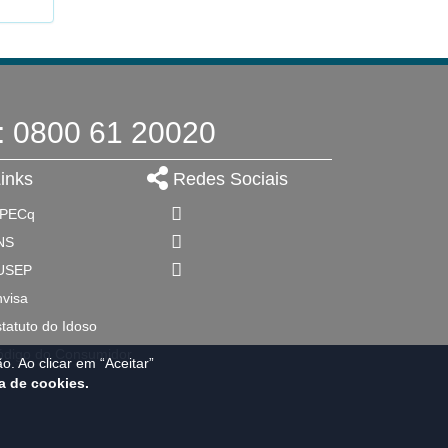
: 0800 61 20020
inks
Redes Sociais
IPECq
NS
USEP
visa
tatuto do Idoso
ódigo do Consumidor
. Ao clicar em “Aceitar”
a de cookies.